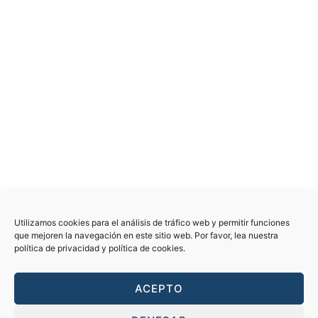
ÚLTIMAS ENTRADAS
Unificación de criterios sobre la exoneración de
Utilizamos cookies para el análisis de tráfico web y permitir funciones
deudas aplicables a partir del 20 de marzo de 2026
que mejoren la navegación en este sitio web. Por favor, lea nuestra
política de privacidad y política de cookies.
14 de mayo de 2026
La nueva Ley de Vivienda 12/2023 y los
arrendamientos de vivienda
ACEPTO
18 de julio de 2023